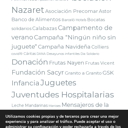
Nazaret
Asociación Precomar
Astor
Banco de Alimentos
Bocatas
Barceló Hotels
Campamento de
Calabazas
solidarios
verano
Campaña "Ningún niño sin
juguete"
Campaña Navideña
Colliers
Cáritas
covid19
Desayunos infantiles
DANA
Dia Solidario
Donación
Frutas Nayen
Frutas Vicent
Fundación Sacyr
GSK
Granito a Granito
Juguetes
Infancia
Juventudes Hospitalarias
Mensajeros de la
Leche
Mandarinas
Manises
Navidad
Paz
Paradigma Digital
Montealto
Utilizamos cookies propias y de terceros para crear una mejor
Nazaret
experiencia y para analizar el tráfico. Puede aceptar el uso o
Parla
Reyes Magos
Premio
Red Solidaria Bankia
administrar su configuración y poder rechazarla a través de los