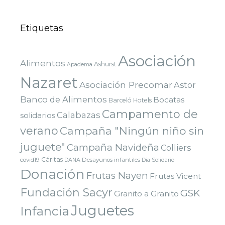
Etiquetas
Asociación
Alimentos
Ashurst
Apadema
Nazaret
Asociación Precomar
Astor
Banco de Alimentos
Bocatas
Barceló Hotels
Campamento de
Calabazas
solidarios
verano
Campaña "Ningún niño sin
juguete"
Campaña Navideña
Colliers
Cáritas
covid19
Desayunos infantiles
DANA
Dia Solidario
Donación
Frutas Nayen
Frutas Vicent
Fundación Sacyr
GSK
Granito a Granito
Juguetes
Infancia