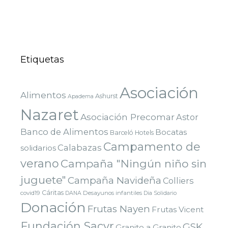
Etiquetas
Asociación
Alimentos
Ashurst
Apadema
Nazaret
Asociación Precomar
Astor
Banco de Alimentos
Bocatas
Barceló Hotels
Campamento de
Calabazas
solidarios
verano
Campaña "Ningún niño sin
juguete"
Campaña Navideña
Colliers
Cáritas
covid19
Desayunos infantiles
DANA
Dia Solidario
Donación
Frutas Nayen
Frutas Vicent
Fundación Sacyr
GSK
Granito a Granito