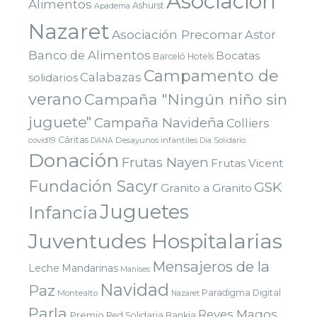
Asociación
Alimentos
Ashurst
Apadema
Nazaret
Asociación Precomar
Astor
Banco de Alimentos
Bocatas
Barceló Hotels
Campamento de
Calabazas
solidarios
verano
Campaña "Ningún niño sin
juguete"
Campaña Navideña
Colliers
Cáritas
covid19
Desayunos infantiles
DANA
Dia Solidario
Donación
Frutas Nayen
Frutas Vicent
Fundación Sacyr
GSK
Granito a Granito
Juguetes
Infancia
Juventudes Hospitalarias
Mensajeros de la
Leche
Mandarinas
Manises
Navidad
Paz
Paradigma Digital
Montealto
Nazaret
Parla
Reyes Magos
Premio
Red Solidaria Bankia