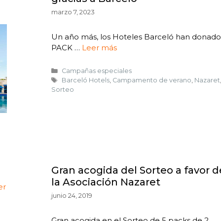
marzo 7, 2023
Un año más, los Hoteles Barceló han donado
PACK …
Leer más
Campañas especiales
Barceló Hotels
,
Campamento de verano
,
Nazaret
Sorteo
e
Gran acogida del Sorteo a favor d
la Asociación Nazaret
er
junio 24, 2019
Gran acogida en el Sorteo de 5 packs de 2 …