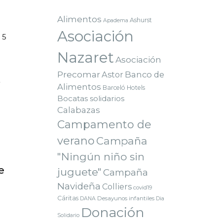
Alimentos
Ashurst
Apadema
Asociación
 5
Nazaret
Asociación
Precomar
Astor
Banco de
,
Alimentos
Barceló Hotels
Bocatas solidarios
Calabazas
Campamento de
verano
Campaña
"Ningún niño sin
e
juguete"
Campaña
Navideña
Colliers
covid19
Cáritas
Desayunos infantiles
DANA
Dia
Donación
Solidario