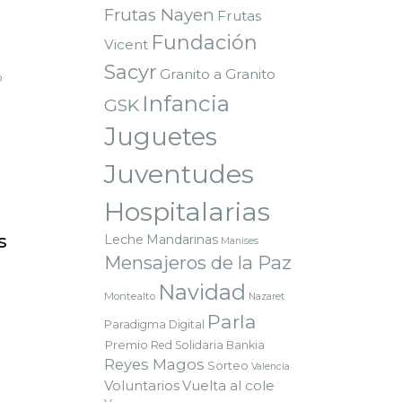
Frutas Nayen
Frutas
Fundación
Vicent
Sacyr
Granito a Granito
o
Infancia
GSK
Juguetes
Juventudes
Hospitalarias
s
Leche
Mandarinas
Manises
Mensajeros de la Paz
Navidad
Montealto
Nazaret
Parla
Paradigma Digital
Premio
Red Solidaria Bankia
Reyes Magos
Sorteo
Valencia
Voluntarios
Vuelta al cole