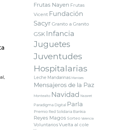
Frutas Nayen
Frutas
Fundación
Vicent
Sacyr
Granito a Granito
Infancia
GSK
Juguetes
ta
Juventudes
Hospitalarias
al,
Leche
Mandarinas
Manises
Mensajeros de la Paz
Navidad
Montealto
Nazaret
Parla
Paradigma Digital
Premio
Red Solidaria Bankia
Reyes Magos
Sorteo
Valencia
Voluntarios
Vuelta al cole