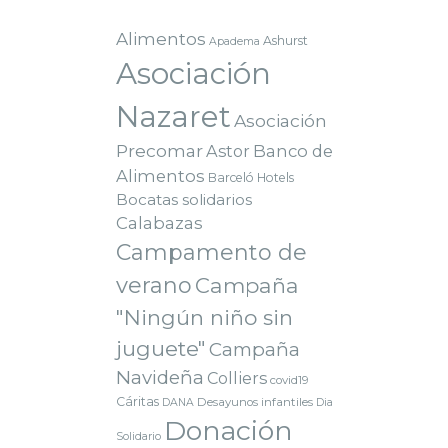
Alimentos
Ashurst
Apadema
Asociación
Nazaret
Asociación
Precomar
Astor
Banco de
Alimentos
Barceló Hotels
Bocatas solidarios
Calabazas
Campamento de
verano
Campaña
"Ningún niño sin
juguete"
Campaña
Navideña
Colliers
covid19
Cáritas
Desayunos infantiles
DANA
Dia
Donación
Solidario