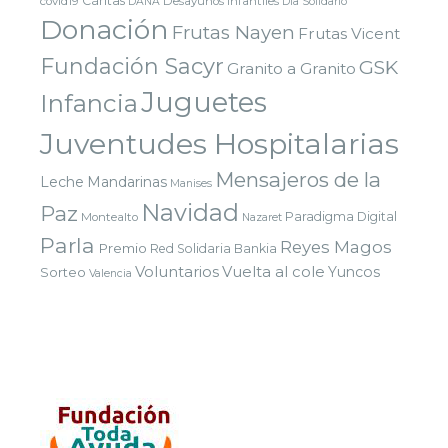
Cáritas
covid19
Desayunos infantiles
DANA
Dia Solidario
Donación
Frutas Nayen
Frutas Vicent
Fundación Sacyr
GSK
Granito a Granito
Juguetes
Infancia
Juventudes Hospitalarias
Mensajeros de la
Leche
Mandarinas
Manises
Navidad
Paz
Paradigma Digital
Montealto
Nazaret
Parla
Reyes Magos
Premio
Red Solidaria Bankia
Voluntarios
Vuelta al cole
Yuncos
Sorteo
Valencia