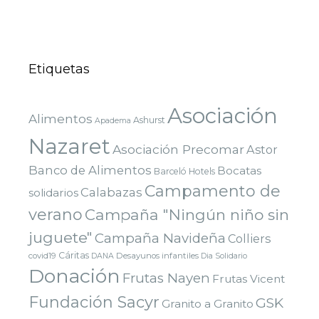
Etiquetas
Asociación
Alimentos
Ashurst
Apadema
Nazaret
Asociación Precomar
Astor
Banco de Alimentos
Bocatas
Barceló Hotels
Campamento de
Calabazas
solidarios
verano
Campaña "Ningún niño sin
juguete"
Campaña Navideña
Colliers
Cáritas
covid19
Desayunos infantiles
DANA
Dia Solidario
Donación
Frutas Nayen
Frutas Vicent
Fundación Sacyr
GSK
Granito a Granito