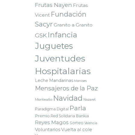
Frutas Nayen
Frutas
Fundación
Vicent
Sacyr
Granito a Granito
Infancia
GSK
Juguetes
Juventudes
Hospitalarias
Leche
Mandarinas
Manises
Mensajeros de la Paz
Navidad
Montealto
Nazaret
Parla
Paradigma Digital
Premio
Red Solidaria Bankia
Reyes Magos
Sorteo
Valencia
Voluntarios
Vuelta al cole