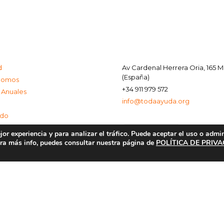
d
Av Cardenal Herrera Oria, 165 
(España)
Somos
+34 911 979 572
 Anuales
info@todaayuda.org
ado
or experiencia y para analizar el tráfico. Puede aceptar el uso o admi
Para más info, puedes consultar nuestra página de
POLÍTICA DE PRIV
al
e Privacidad
de Cookies
© 2026 FUNDACIÓN TODA AYUDA