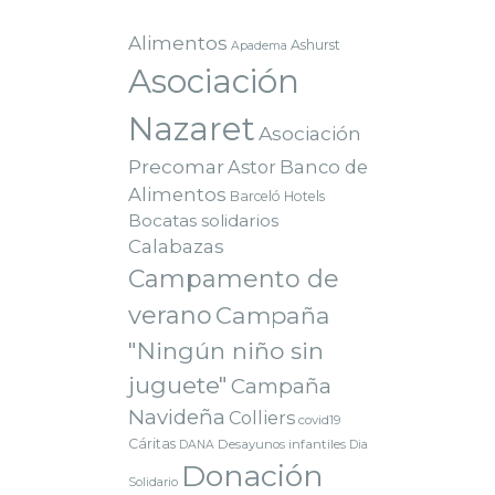
Alimentos
Ashurst
Apadema
Asociación
Nazaret
Asociación
Precomar
Astor
Banco de
Alimentos
Barceló Hotels
Bocatas solidarios
Calabazas
Campamento de
verano
Campaña
"Ningún niño sin
juguete"
Campaña
Navideña
Colliers
covid19
Cáritas
Desayunos infantiles
DANA
Dia
Donación
Solidario