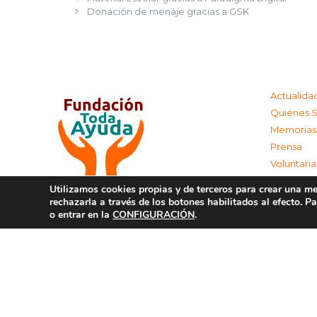
Donación de menaje gracias a GSK
Actualida
Quienes 
Memorias
Prensa
Voluntari
Colabora
Utilizamos cookies propias y de terceros para crear una mej
Contacta
rechazarla a través de los botones habilitados al efecto. 
o entrar en la
CONFIGURACIÓN
.
Aviso Leg
Política d
Política 