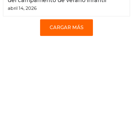
del campamento de verano infantil
abril 14, 2026
CARGAR MÁS
"Una sociedad sostenible,
inclusiva, más justa,
democrática y participativa"