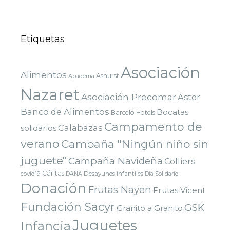
Etiquetas
Asociación
Alimentos
Ashurst
Apadema
Nazaret
Asociación Precomar
Astor
Banco de Alimentos
Bocatas
Barceló Hotels
Campamento de
Calabazas
solidarios
verano
Campaña "Ningún niño sin
juguete"
Campaña Navideña
Colliers
Cáritas
covid19
Desayunos infantiles
DANA
Dia Solidario
Donación
Frutas Nayen
Frutas Vicent
Fundación Sacyr
GSK
Granito a Granito
Juguetes
Infancia