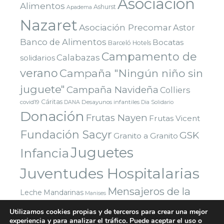
Asociación
Alimentos
Ashurst
Apadema
Nazaret
Asociación Precomar
Astor
Banco de Alimentos
Bocatas
Barceló Hotels
Campamento de
Calabazas
solidarios
verano
Campaña "Ningún niño sin
juguete"
Campaña Navideña
Colliers
Cáritas
covid19
Desayunos infantiles
DANA
Dia Solidario
Donación
Frutas Nayen
Frutas Vicent
Fundación Sacyr
GSK
Granito a Granito
Juguetes
Infancia
Juventudes Hospitalarias
Mensajeros de la
Leche
Mandarinas
Manises
Navidad
Paz
Paradigma Digital
Montealto
Utilizamos cookies propias y de terceros para crear una mejor
Nazaret
experiencia y para analizar el tráfico. Puede aceptar el uso o