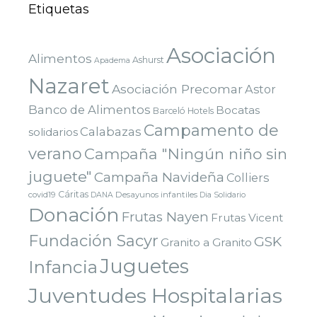
Etiquetas
Asociación
Alimentos
Ashurst
Apadema
Nazaret
Asociación Precomar
Astor
Banco de Alimentos
Bocatas
Barceló Hotels
Campamento de
Calabazas
solidarios
verano
Campaña "Ningún niño sin
juguete"
Campaña Navideña
Colliers
Cáritas
covid19
Desayunos infantiles
DANA
Dia Solidario
Donación
Frutas Nayen
Frutas Vicent
Fundación Sacyr
GSK
Granito a Granito
Juguetes
Infancia
Juventudes Hospitalarias