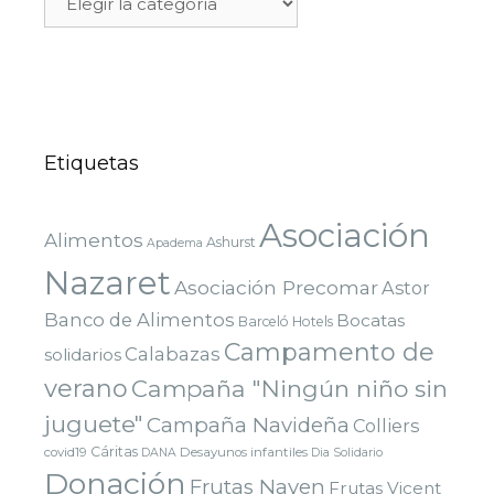
Etiquetas
Asociación
Alimentos
Ashurst
Apadema
Nazaret
Asociación Precomar
Astor
Banco de Alimentos
Bocatas
Barceló Hotels
Campamento de
Calabazas
solidarios
verano
Campaña "Ningún niño sin
juguete"
Campaña Navideña
Colliers
Cáritas
covid19
Desayunos infantiles
DANA
Dia Solidario
Donación
Frutas Nayen
Frutas Vicent