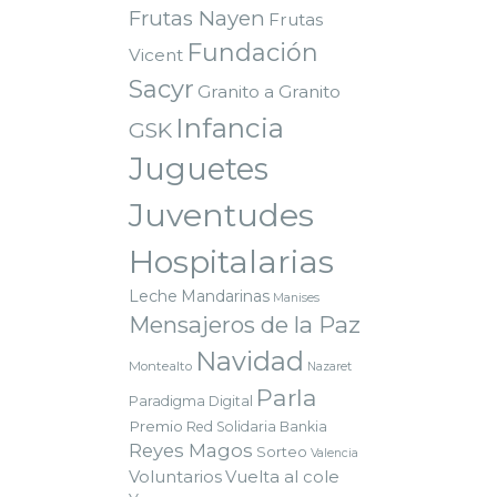
Frutas Nayen
Frutas
Fundación
Vicent
Sacyr
Granito a Granito
Infancia
GSK
Juguetes
Juventudes
Hospitalarias
Leche
Mandarinas
Manises
Mensajeros de la Paz
Navidad
Montealto
Nazaret
Parla
Paradigma Digital
Premio
Red Solidaria Bankia
Reyes Magos
Sorteo
Valencia
Voluntarios
Vuelta al cole