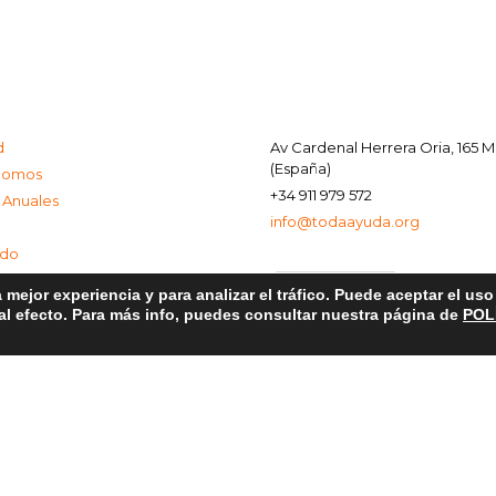
d
Av Cardenal Herrera Oria, 165 
(España)
Somos
+34 911 979 572
 Anuales
info@todaayuda.org
ado
 mejor experiencia y para analizar el tráfico. Puede aceptar el us
 al efecto. Para más info, puedes consultar nuestra página de
POL
al
e Privacidad
de Cookies
© 2026 FUNDACIÓN TODA AYUDA