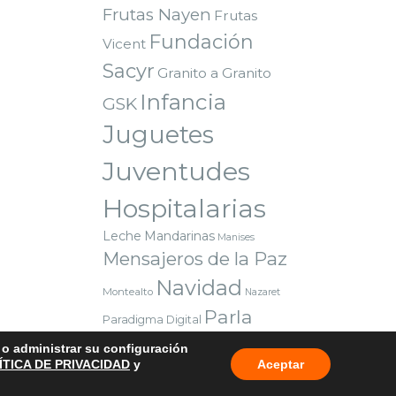
Frutas Nayen
Frutas
Fundación
Vicent
Sacyr
Granito a Granito
Infancia
GSK
Juguetes
Juventudes
Hospitalarias
Leche
Mandarinas
Manises
Mensajeros de la Paz
Navidad
Montealto
Nazaret
Parla
Paradigma Digital
Premio
Red Solidaria Bankia
o o administrar su configuración
Reyes Magos
Sorteo
Valencia
ÍTICA DE PRIVACIDAD
y
Aceptar
Voluntarios
Vuelta al cole