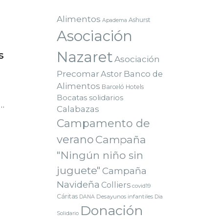
Alimentos
Ashurst
Apadema
Asociación
Nazaret
s
Asociación
Precomar
Astor
Banco de
Alimentos
Barceló Hotels
Bocatas solidarios
 …
Calabazas
Campamento de
verano
Campaña
"Ningún niño sin
juguete"
Campaña
Navideña
Colliers
covid19
Cáritas
Desayunos infantiles
DANA
Dia
Donación
Solidario