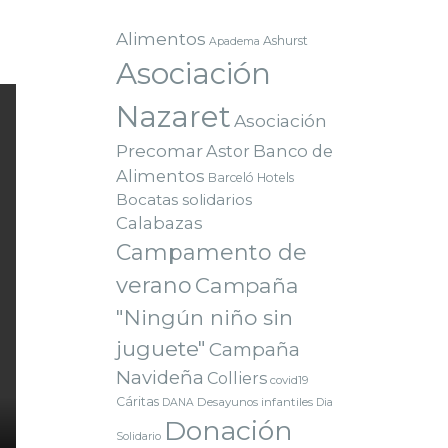
Alimentos
Ashurst
Apadema
Asociación
Nazaret
Asociación
Precomar
Astor
Banco de
Alimentos
Barceló Hotels
Bocatas solidarios
Calabazas
Campamento de
verano
Campaña
"Ningún niño sin
juguete"
Campaña
Navideña
Colliers
covid19
Cáritas
Desayunos infantiles
DANA
Dia
Donación
Solidario