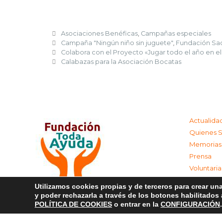
Asociaciones Benéficas
,
Campañas especiales
Campaña "Ningún niño sin juguete"
,
Fundación Sa
Colabora con el Proyecto «Jugar todo el año en el
Calabazas para la Asociación Bocatas
Actualida
Quienes 
Memorias
Prensa
Voluntari
Colabora
Utilizamos cookies propias y de terceros para crear una
Contacta
y poder rechazarla a través de los botones habilitados
Aviso Leg
POLÍTICA DE COOKIES
o entrar en la
CONFIGURACIÓN
.
Política d