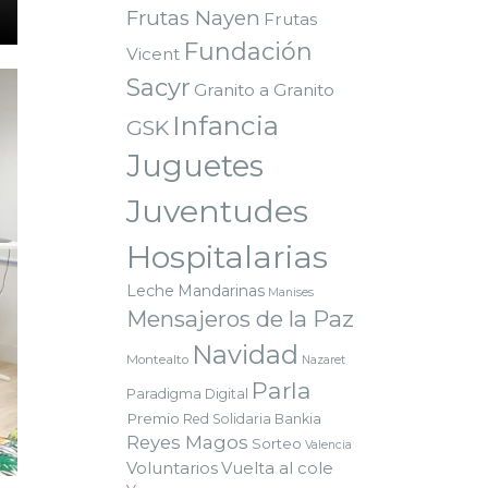
Frutas Nayen
Frutas
Fundación
Vicent
Sacyr
Granito a Granito
Infancia
GSK
Juguetes
Juventudes
Hospitalarias
Leche
Mandarinas
Manises
Mensajeros de la Paz
Navidad
Montealto
Nazaret
Parla
Paradigma Digital
Premio
Red Solidaria Bankia
Reyes Magos
Sorteo
Valencia
Voluntarios
Vuelta al cole