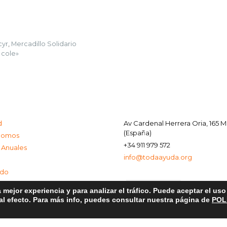
cyr
,
Mercadillo Solidario
 cole»
d
Av Cardenal Herrera Oria, 165 
(España)
Somos
+34 911 979 572
 Anuales
info@todaayuda.org
ado
 mejor experiencia y para analizar el tráfico. Puede aceptar el us
 al efecto. Para más info, puedes consultar nuestra página de
POL
al
e Privacidad