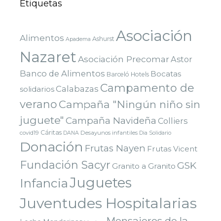
Etiquetas
Asociación
Alimentos
Ashurst
Apadema
Nazaret
Asociación Precomar
Astor
Banco de Alimentos
Bocatas
Barceló Hotels
Campamento de
Calabazas
solidarios
verano
Campaña "Ningún niño sin
juguete"
Campaña Navideña
Colliers
Cáritas
covid19
Desayunos infantiles
DANA
Dia Solidario
Donación
Frutas Nayen
Frutas Vicent
Fundación Sacyr
GSK
Granito a Granito
Juguetes
Infancia
Juventudes Hospitalarias
Mensajeros de la