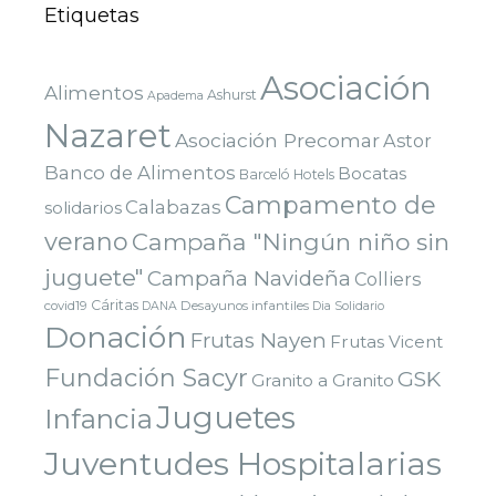
Etiquetas
Asociación
Alimentos
Ashurst
Apadema
Nazaret
Asociación Precomar
Astor
Banco de Alimentos
Bocatas
Barceló Hotels
Campamento de
Calabazas
solidarios
verano
Campaña "Ningún niño sin
juguete"
Campaña Navideña
Colliers
Cáritas
covid19
Desayunos infantiles
DANA
Dia Solidario
Donación
Frutas Nayen
Frutas Vicent
Fundación Sacyr
GSK
Granito a Granito
Juguetes
Infancia
Juventudes Hospitalarias