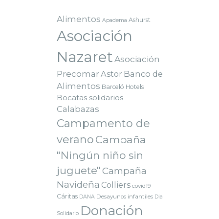
Alimentos
Ashurst
Apadema
Asociación
Nazaret
Asociación
Precomar
Astor
Banco de
Alimentos
Barceló Hotels
Bocatas solidarios
Calabazas
Campamento de
verano
Campaña
"Ningún niño sin
juguete"
Campaña
Navideña
Colliers
covid19
Cáritas
Desayunos infantiles
DANA
Dia
Donación
Solidario