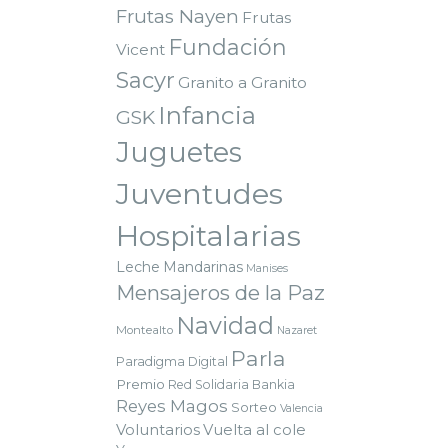
Frutas Nayen
Frutas
Fundación
Vicent
Sacyr
Granito a Granito
Infancia
GSK
Juguetes
s
Juventudes
Hospitalarias
Leche
Mandarinas
Manises
Mensajeros de la Paz
Navidad
Montealto
Nazaret
Parla
Paradigma Digital
Premio
Red Solidaria Bankia
Reyes Magos
Sorteo
Valencia
Voluntarios
Vuelta al cole