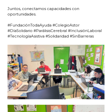
Juntos, conectamos capacidades con
oportunidades.
#FundaciónTodaAyuda #ColegioAstor
#DíaSolidario #ParálisisCerebral #InclusiónLaboral
#TecnologíaAsistiva #Solidaridad #SinBarreras