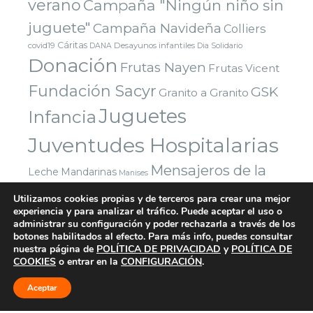
verano
Campaña "Ningún niño sin
juguete"
Campaña Navideña
Colliers
Cáritas
covid19
Desayunos infantiles
DANA
Dia Solidario
Donación
Frutas Nayen
Frutas Vicent
Fundación Sacyr
GSK
Granito a Granito
Juguetes
Infancia
Juventudes Hospitalarias
Mensajeros de la
Leche
Mandarinas
Manises
Navidad
Paz
Paradigma Digital
Montealto
Nazaret
Utilizamos cookies propias y de terceros para crear una mejor
experiencia y para analizar el tráfico. Puede aceptar el uso o
Parla
Reyes Magos
Premio
Red Solidaria Bankia
administrar su configuración y poder rechazarla a través de los
Voluntarios
Vuelta al cole
Yuncos
Sorteo
botones habilitados al efecto. Para más info, puedes consultar
Valencia
nuestra página de
POLÍTICA DE PRIVACIDAD
y
POLÍTICA DE
COOKIES
o entrar en la
CONFIGURACIÓN
.
Aceptar
© 2026 FUNDACIÓN TODA AYUDA