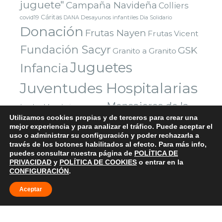
juguete"
Campaña Navideña
Colliers
Cáritas
covid19
Desayunos infantiles
DANA
Dia Solidario
Donación
Frutas Nayen
Frutas Vicent
Fundación Sacyr
GSK
Granito a Granito
Juguetes
Infancia
Juventudes Hospitalarias
Mensajeros de la
Leche
Mandarinas
Manises
Utilizamos cookies propias y de terceros para crear una
Navidad
Paz
Paradigma Digital
Montealto
Nazaret
mejor experiencia y para analizar el tráfico. Puede aceptar el
uso o administrar su configuración y poder rechazarla a
Parla
Reyes Magos
Premio
Red Solidaria Bankia
través de los botones habilitados al efecto. Para más info,
Voluntarios
Vuelta al cole
Yuncos
Sorteo
puedes consultar nuestra página de
Valencia
POLÍTICA DE
PRIVACIDAD
y
POLÍTICA DE COOKIES
o entrar en la
CONFIGURACIÓN
.
Aceptar
© 2026 FUNDACIÓN TODA AYUDA