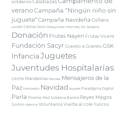
Campamento de
Calabazas
solidarios
verano
Campaña "Ningún niño sin
juguete"
Campaña Navideña
Colliers
Cáritas
covid19
Desayunos infantiles
DANA
Dia Solidario
Donación
Frutas Nayen
Frutas Vicent
Fundación Sacyr
GSK
Granito a Granito
Juguetes
Infancia
Juventudes Hospitalarias
Mensajeros de la
Leche
Mandarinas
Manises
Navidad
Paz
Paradigma Digital
Montealto
Nazaret
Parla
Reyes Magos
Premio
Red Solidaria Bankia
Voluntarios
Vuelta al cole
Yuncos
Sorteo
Valencia