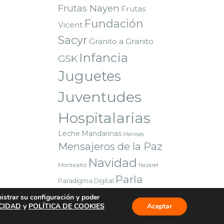
Frutas Nayen
Frutas
Fundación
Vicent
Sacyr
Granito a Granito
Infancia
GSK
Juguetes
Juventudes
Hospitalarias
Leche
Mandarinas
Manises
Mensajeros de la Paz
Navidad
Montealto
Nazaret
Parla
Paradigma Digital
Premio
Red Solidaria Bankia
nistrar su configuración y poder
Reyes Magos
Sorteo
Valencia
ACIDAD
y
POLÍTICA DE COOKIES
Aceptar
Voluntarios
Vuelta al cole