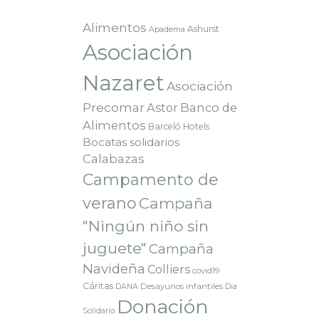
Alimentos
Ashurst
Apadema
Asociación
Nazaret
Asociación
Precomar
Astor
Banco de
Alimentos
Barceló Hotels
Bocatas solidarios
Calabazas
Campamento de
verano
Campaña
"Ningún niño sin
juguete"
Campaña
Navideña
Colliers
covid19
Cáritas
Desayunos infantiles
DANA
Dia
Donación
Solidario