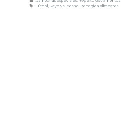
Campañas especiales
,
Reparto de Alimentos
Fútbol
,
Rayo Vallecano
,
Recogida alimentos