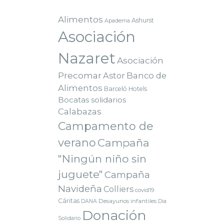
Alimentos
Ashurst
Apadema
Asociación
Nazaret
Asociación
Precomar
Astor
Banco de
Alimentos
Barceló Hotels
Bocatas solidarios
Calabazas
Campamento de
verano
Campaña
"Ningún niño sin
juguete"
Campaña
Navideña
Colliers
covid19
Cáritas
Desayunos infantiles
DANA
Dia
Donación
Solidario