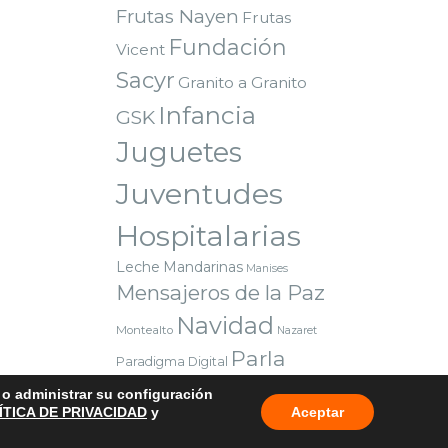
Frutas Nayen
Frutas
Fundación
Vicent
Sacyr
Granito a Granito
Infancia
GSK
Juguetes
Juventudes
Hospitalarias
Leche
Mandarinas
Manises
Mensajeros de la Paz
Navidad
Montealto
Nazaret
Parla
Paradigma Digital
Premio
Red Solidaria Bankia
o o administrar su configuración
Reyes Magos
Sorteo
Valencia
ÍTICA DE PRIVACIDAD
y
Aceptar
Voluntarios
Vuelta al cole