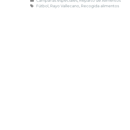
Campañas especiales
,
Reparto de Alimentos
Fútbol
,
Rayo Vallecano
,
Recogida alimentos