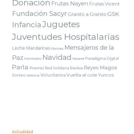
Donación
Frutas Nayen
Frutas Vicent
Fundación Sacyr
GSK
Granito a Granito
Juguetes
Infancia
Juventudes Hospitalarias
Mensajeros de la
Leche
Mandarinas
Manises
Navidad
Paz
Paradigma Digital
Montealto
Nazaret
Parla
Reyes Magos
Premio
Red Solidaria Bankia
Voluntarios
Vuelta al cole
Yuncos
Sorteo
Valencia
Actualidad