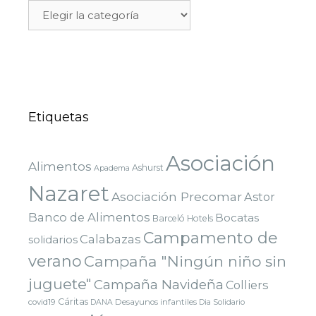
Etiquetas
Asociación
Alimentos
Ashurst
Apadema
Nazaret
Asociación Precomar
Astor
Banco de Alimentos
Bocatas
Barceló Hotels
Campamento de
Calabazas
solidarios
verano
Campaña "Ningún niño sin
juguete"
Campaña Navideña
Colliers
Cáritas
covid19
Desayunos infantiles
DANA
Dia Solidario