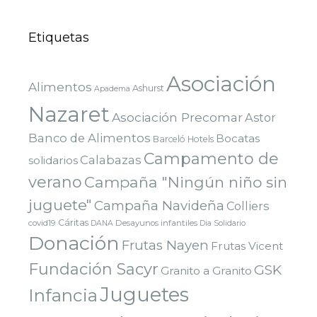
Etiquetas
Asociación
Alimentos
Ashurst
Apadema
Nazaret
Asociación Precomar
Astor
Banco de Alimentos
Bocatas
Barceló Hotels
Campamento de
Calabazas
solidarios
verano
Campaña "Ningún niño sin
juguete"
Campaña Navideña
Colliers
Cáritas
covid19
Desayunos infantiles
DANA
Dia Solidario
Donación
Frutas Nayen
Frutas Vicent
Fundación Sacyr
GSK
Granito a Granito
Juguetes
Infancia