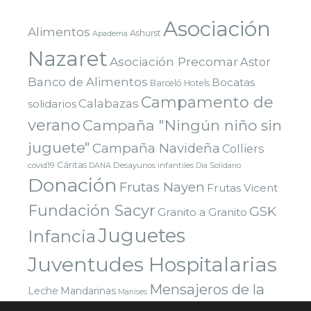
Asociación
Alimentos
Ashurst
Apadema
Nazaret
Asociación Precomar
Astor
Banco de Alimentos
Bocatas
Barceló Hotels
Campamento de
Calabazas
solidarios
verano
Campaña "Ningún niño sin
juguete"
Campaña Navideña
Colliers
Cáritas
covid19
Desayunos infantiles
DANA
Dia Solidario
Donación
Frutas Nayen
Frutas Vicent
Fundación Sacyr
GSK
Granito a Granito
Juguetes
Infancia
Juventudes Hospitalarias
Mensajeros de la
Leche
Mandarinas
Manises