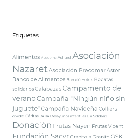
Etiquetas
Asociación
Alimentos
Ashurst
Apadema
Nazaret
Asociación Precomar
Astor
Banco de Alimentos
Bocatas
Barceló Hotels
Campamento de
Calabazas
solidarios
verano
Campaña "Ningún niño sin
juguete"
Campaña Navideña
Colliers
Cáritas
covid19
Desayunos infantiles
DANA
Dia Solidario
Donación
Frutas Nayen
Frutas Vicent
Fundación Sacyr
GSK
Granito a Granito