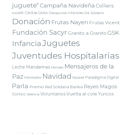
juguete"
Campaña Navideña
Colliers
Cáritas
covid19
Desayunos infantiles
DANA
Dia Solidario
Donación
Frutas Nayen
Frutas Vicent
Fundación Sacyr
GSK
Granito a Granito
Juguetes
Infancia
Juventudes Hospitalarias
Mensajeros de la
Leche
Mandarinas
Manises
Navidad
Paz
Paradigma Digital
Montealto
Nazaret
Parla
Reyes Magos
Premio
Red Solidaria Bankia
Voluntarios
Vuelta al cole
Yuncos
Sorteo
Valencia