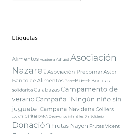
Etiquetas
Asociación
Alimentos
Ashurst
Apadema
Nazaret
Asociación Precomar
Astor
Banco de Alimentos
Bocatas
Barceló Hotels
Campamento de
Calabazas
solidarios
verano
Campaña "Ningún niño sin
juguete"
Campaña Navideña
Colliers
Cáritas
covid19
Desayunos infantiles
DANA
Dia Solidario
Donación
Frutas Nayen
Frutas Vicent