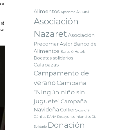
por
Alimentos
Ashurst
Apadema
Asociación
ará
se
Nazaret
Asociación
Precomar
Astor
Banco de
Alimentos
Barceló Hotels
Bocatas solidarios
Calabazas
Campamento de
verano
Campaña
"Ningún niño sin
juguete"
Campaña
Navideña
Colliers
covid19
Cáritas
Desayunos infantiles
DANA
Dia
Donación
Solidario