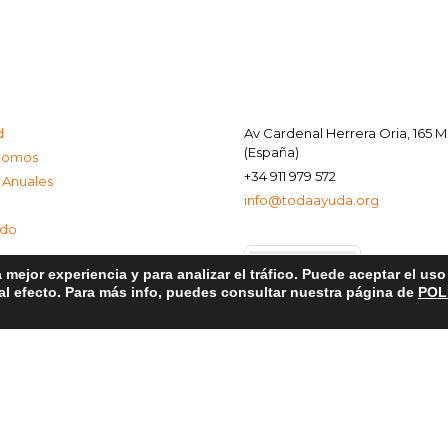
d
Av Cardenal Herrera Oria, 165 
(España)
Somos
+34 911 979 572
 Anuales
info@todaayuda.org
ado
 mejor experiencia y para analizar el tráfico. Puede aceptar el us
 al efecto. Para más info, puedes consultar nuestra página de
POL
al
e Privacidad
de Cookies
© 2026 FUNDACIÓN TODA AYUDA