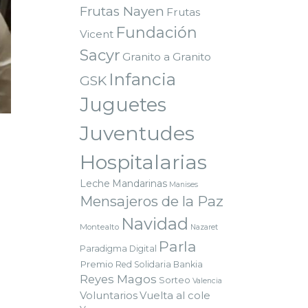
Frutas Nayen
Frutas
Fundación
Vicent
Sacyr
Granito a Granito
Infancia
GSK
Juguetes
Juventudes
Hospitalarias
Leche
Mandarinas
Manises
Mensajeros de la Paz
Navidad
Montealto
Nazaret
Parla
Paradigma Digital
Premio
Red Solidaria Bankia
Reyes Magos
Sorteo
Valencia
Voluntarios
Vuelta al cole