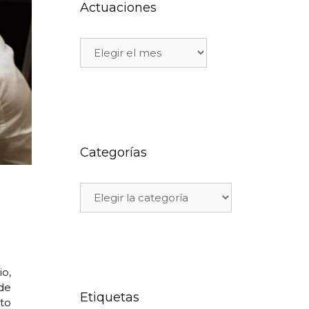
Actuaciones
Categorías
io,
de
Etiquetas
cto