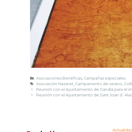
Asociaciones Benéficas
,
Campañas especiales
Asociación Nazaret
,
Campamento de verano
,
Coll
Reunión con el Ayuntamiento de Gandía para el im
Reunión con el Ayuntamiento de Sant Joan d´Alaca
Actualida