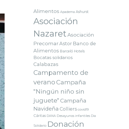
Alimentos
Ashurst
Apadema
Asociación
Nazaret
Asociación
Precomar
Astor
Banco de
Alimentos
Barceló Hotels
Bocatas solidarios
Calabazas
Campamento de
verano
Campaña
"Ningún niño sin
juguete"
Campaña
Navideña
Colliers
covid19
Cáritas
Desayunos infantiles
DANA
Dia
Donación
Solidario