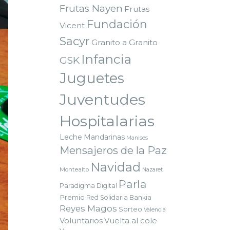
Frutas Nayen
Frutas
Fundación
Vicent
Sacyr
Granito a Granito
Infancia
GSK
Juguetes
Juventudes
Hospitalarias
Leche
Mandarinas
Manises
Mensajeros de la Paz
Navidad
Montealto
Nazaret
Parla
Paradigma Digital
Premio
Red Solidaria Bankia
Reyes Magos
Sorteo
Valencia
Voluntarios
Vuelta al cole