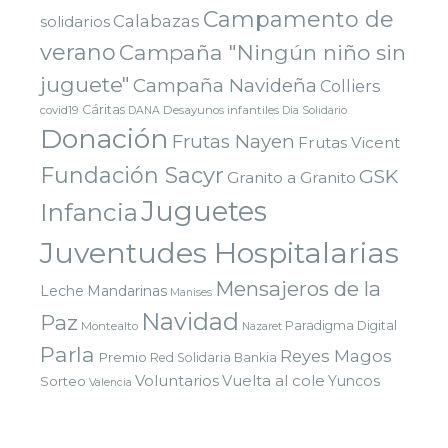
Campamento de
Calabazas
solidarios
verano
Campaña "Ningún niño sin
juguete"
Campaña Navideña
Colliers
Cáritas
covid19
Desayunos infantiles
DANA
Dia Solidario
Donación
Frutas Nayen
Frutas Vicent
Fundación Sacyr
GSK
Granito a Granito
Juguetes
Infancia
Juventudes Hospitalarias
Mensajeros de la
Leche
Mandarinas
Manises
Navidad
Paz
Paradigma Digital
Montealto
Nazaret
Parla
Reyes Magos
Premio
Red Solidaria Bankia
Voluntarios
Vuelta al cole
Yuncos
Sorteo
Valencia