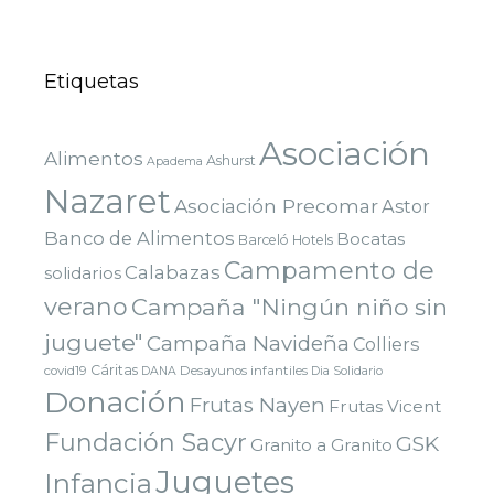
Etiquetas
Asociación
Alimentos
Ashurst
Apadema
Nazaret
Asociación Precomar
Astor
Banco de Alimentos
Bocatas
Barceló Hotels
Campamento de
Calabazas
solidarios
verano
Campaña "Ningún niño sin
juguete"
Campaña Navideña
Colliers
Cáritas
covid19
Desayunos infantiles
DANA
Dia Solidario
Donación
Frutas Nayen
Frutas Vicent
Fundación Sacyr
GSK
Granito a Granito
Juguetes
Infancia