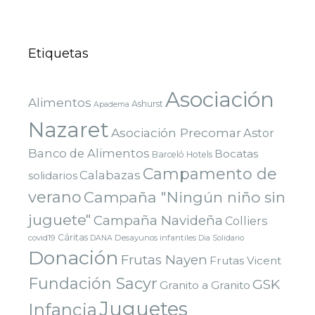
Etiquetas
Asociación
Alimentos
Ashurst
Apadema
Nazaret
Asociación Precomar
Astor
Banco de Alimentos
Bocatas
Barceló Hotels
Campamento de
Calabazas
solidarios
verano
Campaña "Ningún niño sin
juguete"
Campaña Navideña
Colliers
Cáritas
covid19
Desayunos infantiles
DANA
Dia Solidario
Donación
Frutas Nayen
Frutas Vicent
Fundación Sacyr
GSK
Granito a Granito
Juguetes
Infancia