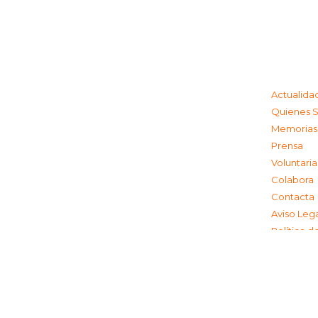
Actualida
Quienes 
Memorias
Prensa
Voluntari
Colabora
Contacta
Aviso Leg
Política d
Política 