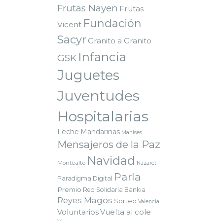
Frutas Nayen
Frutas
Fundación
Vicent
Sacyr
Granito a Granito
Infancia
GSK
Juguetes
Juventudes
Hospitalarias
Leche
Mandarinas
Manises
Mensajeros de la Paz
Navidad
Montealto
Nazaret
Parla
Paradigma Digital
Premio
Red Solidaria Bankia
Reyes Magos
Sorteo
Valencia
Voluntarios
Vuelta al cole