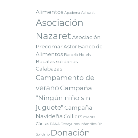
Alimentos
Ashurst
Apadema
Asociación
Nazaret
Asociación
Precomar
Astor
Banco de
Alimentos
Barceló Hotels
Bocatas solidarios
Calabazas
Campamento de
verano
Campaña
"Ningún niño sin
juguete"
Campaña
Navideña
Colliers
covid19
Cáritas
Desayunos infantiles
DANA
Dia
Donación
Solidario