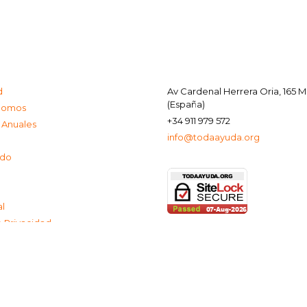
d
Av Cardenal Herrera Oria, 165 
(España)
Somos
+34 911 979 572
 Anuales
info@todaayuda.org
ado
al
e Privacidad
de Cookies
© 2026 FUNDACIÓN TODA AYUDA