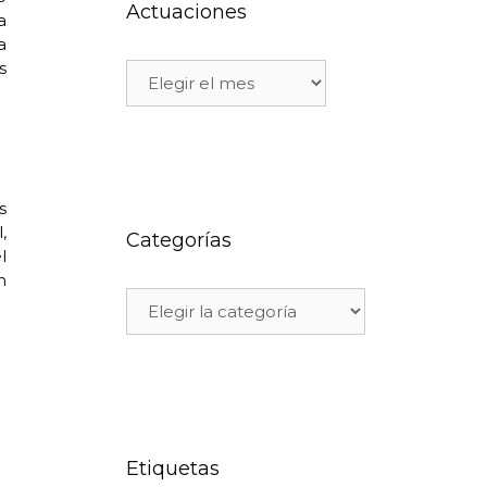
Actuaciones
a
a
s
s
,
Categorías
l
n
Etiquetas