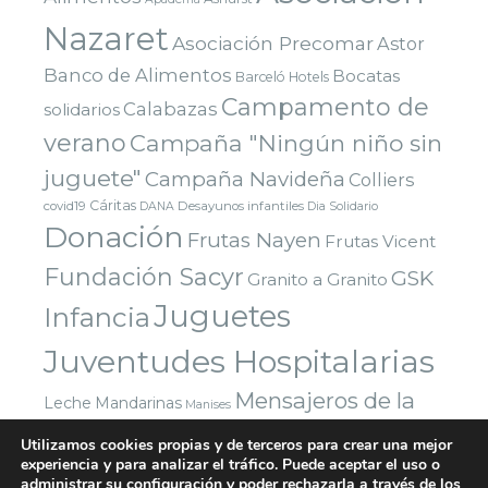
Nazaret
Asociación Precomar
Astor
Banco de Alimentos
Bocatas
Barceló Hotels
Campamento de
Calabazas
solidarios
verano
Campaña "Ningún niño sin
juguete"
Campaña Navideña
Colliers
Cáritas
covid19
Desayunos infantiles
DANA
Dia Solidario
Donación
Frutas Nayen
Frutas Vicent
Fundación Sacyr
GSK
Granito a Granito
Juguetes
Infancia
Juventudes Hospitalarias
Mensajeros de la
Leche
Mandarinas
Manises
Navidad
Paz
Paradigma Digital
Montealto
Utilizamos cookies propias y de terceros para crear una mejor
Nazaret
experiencia y para analizar el tráfico. Puede aceptar el uso o
Parla
Reyes Magos
Premio
Red Solidaria Bankia
administrar su configuración y poder rechazarla a través de los