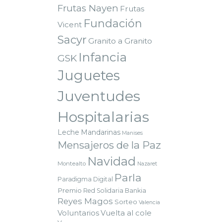
Frutas Nayen
Frutas
Fundación
Vicent
Sacyr
Granito a Granito
Infancia
GSK
Juguetes
Juventudes
Hospitalarias
Leche
Mandarinas
Manises
Mensajeros de la Paz
Navidad
Montealto
Nazaret
Parla
Paradigma Digital
Premio
Red Solidaria Bankia
Reyes Magos
Sorteo
Valencia
Voluntarios
Vuelta al cole