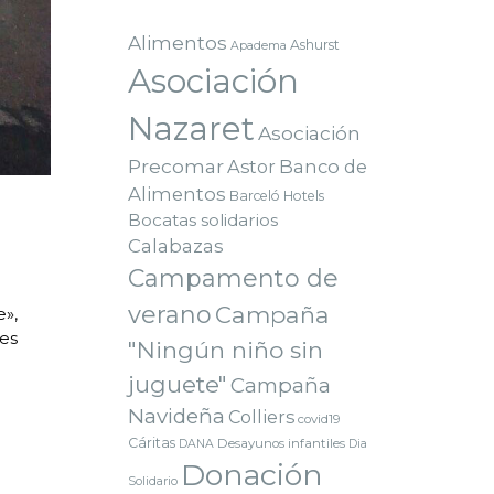
Alimentos
Ashurst
Apadema
Asociación
Nazaret
Asociación
Precomar
Astor
Banco de
Alimentos
Barceló Hotels
Bocatas solidarios
Calabazas
Campamento de
verano
Campaña
»,
es
"Ningún niño sin
juguete"
Campaña
Navideña
Colliers
covid19
Cáritas
Desayunos infantiles
DANA
Dia
Donación
Solidario