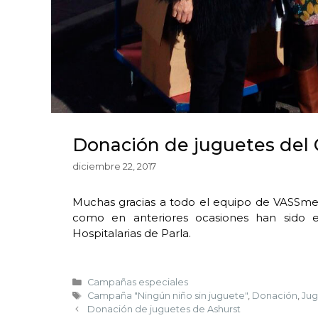
Donación de juguetes del 
diciembre 22, 2017
Muchas gracias a todo el equipo de VASSme
como en anteriores ocasiones han sido e
Hospitalarias de Parla.
Campañas especiales
Campaña "Ningún niño sin juguete"
,
Donación
,
Jug
Donación de juguetes de Ashurst