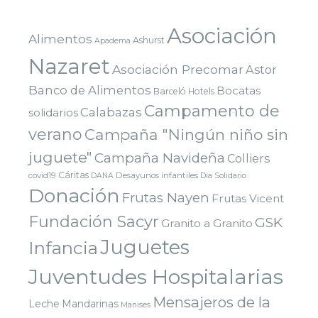
Asociación
Alimentos
Ashurst
Apadema
Nazaret
Asociación Precomar
Astor
Banco de Alimentos
Bocatas
Barceló Hotels
Campamento de
Calabazas
solidarios
verano
Campaña "Ningún niño sin
juguete"
Campaña Navideña
Colliers
Cáritas
covid19
Desayunos infantiles
DANA
Dia Solidario
Donación
Frutas Nayen
Frutas Vicent
Fundación Sacyr
GSK
Granito a Granito
Juguetes
Infancia
Juventudes Hospitalarias
Mensajeros de la
Leche
Mandarinas
Manises