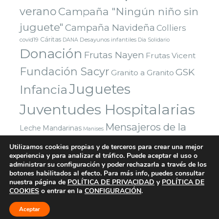
verano
Campaña "Ningún niño sin
juguete"
Campaña Navideña
Colliers
Cáritas
covid19
Desayunos infantiles
DANA
Dia Solidario
Donación
Frutas Nayen
Frutas Vicent
Fundación Sacyr
GSK
Granito a Granito
Juguetes
Infancia
Juventudes Hospitalarias
Mensajeros de la
Leche
Mandarinas
Manises
Navidad
Paz
Paradigma Digital
Montealto
Nazaret
Utilizamos cookies propias y de terceros para crear una mejor
experiencia y para analizar el tráfico. Puede aceptar el uso o
Parla
Reyes Magos
Premio
Red Solidaria Bankia
administrar su configuración y poder rechazarla a través de los
Voluntarios
Vuelta al cole
Yuncos
Sorteo
botones habilitados al efecto. Para más info, puedes consultar
Valencia
nuestra página de
POLÍTICA DE PRIVACIDAD
y
POLÍTICA DE
COOKIES
o entrar en la
CONFIGURACIÓN
.
Aceptar