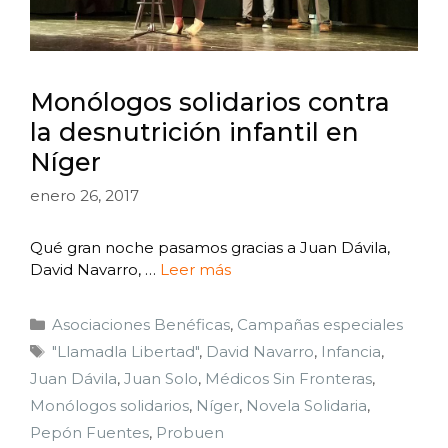
Monólogos solidarios contra
la desnutrición infantil en
Níger
enero 26, 2017
Qué gran noche pasamos gracias a Juan Dávila,
David Navarro, …
Leer más
Asociaciones Benéficas
,
Campañas especiales
"Llamadla Libertad"
,
David Navarro
,
Infancia
,
Juan Dávila
,
Juan Solo
,
Médicos Sin Fronteras
,
Monólogos solidarios
,
Níger
,
Novela Solidaria
,
Pepón Fuentes
,
Probuen