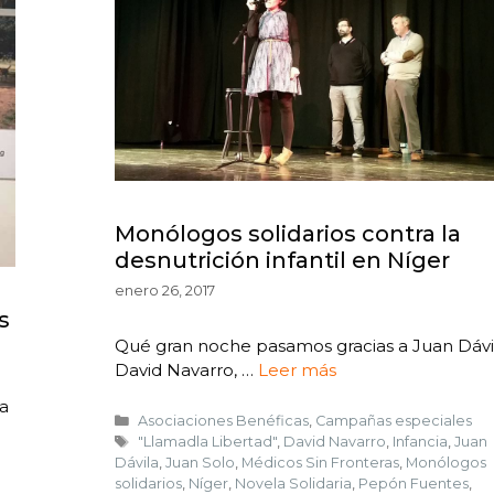
Monólogos solidarios contra la
desnutrición infantil en Níger
enero 26, 2017
s
Qué gran noche pasamos gracias a Juan Dávil
David Navarro, …
Leer más
 a
Asociaciones Benéficas
,
Campañas especiales
"Llamadla Libertad"
,
David Navarro
,
Infancia
,
Juan
Dávila
,
Juan Solo
,
Médicos Sin Fronteras
,
Monólogos
solidarios
,
Níger
,
Novela Solidaria
,
Pepón Fuentes
,