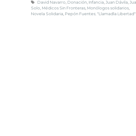
David Navarro
,
Donación
,
Infancia
,
Juan Dávila
,
Ju
Solo
,
Médicos Sin Fronteras
,
Monólogos solidarios
,
Novela Solidaria
,
Pepón Fuentes; "Llamadla Libertad"