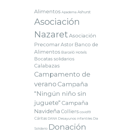
Alimentos
Ashurst
Apadema
Asociación
Nazaret
Asociación
Precomar
Astor
Banco de
Alimentos
Barceló Hotels
Bocatas solidarios
Calabazas
Campamento de
verano
Campaña
"Ningún niño sin
juguete"
Campaña
Navideña
Colliers
covid19
Cáritas
Desayunos infantiles
DANA
Dia
Donación
Solidario