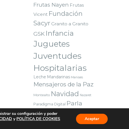
Frutas Nayen
Frutas
Fundación
Vicent
Sacyr
Granito a Granito
Infancia
GSK
Juguetes
Juventudes
Hospitalarias
Leche
Mandarinas
Manises
Mensajeros de la Paz
Navidad
Montealto
Nazaret
Parla
Paradigma Digital
Premio
Red Solidaria Bankia
nistrar su configuración y poder
Reyes Magos
Sorteo
Valencia
ACIDAD
y
POLÍTICA DE COOKIES
Aceptar
Voluntarios
Vuelta al cole