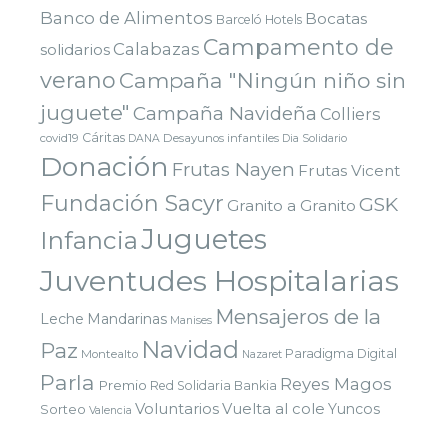
Banco de Alimentos
Bocatas
Barceló Hotels
Campamento de
Calabazas
solidarios
verano
Campaña "Ningún niño sin
juguete"
Campaña Navideña
Colliers
Cáritas
covid19
Desayunos infantiles
DANA
Dia Solidario
Donación
Frutas Nayen
Frutas Vicent
Fundación Sacyr
GSK
Granito a Granito
Juguetes
Infancia
Juventudes Hospitalarias
Mensajeros de la
Leche
Mandarinas
Manises
Navidad
Paz
Paradigma Digital
Montealto
Nazaret
Parla
Reyes Magos
Premio
Red Solidaria Bankia
Voluntarios
Vuelta al cole
Yuncos
Sorteo
Valencia