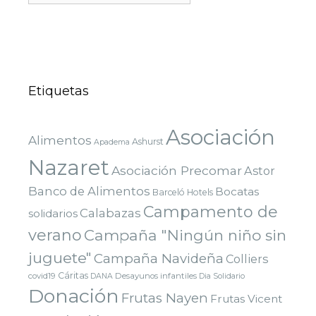
Etiquetas
Asociación
Alimentos
Ashurst
Apadema
Nazaret
Asociación Precomar
Astor
Banco de Alimentos
Bocatas
Barceló Hotels
Campamento de
Calabazas
solidarios
verano
Campaña "Ningún niño sin
juguete"
Campaña Navideña
Colliers
Cáritas
covid19
Desayunos infantiles
DANA
Dia Solidario
Donación
Frutas Nayen
Frutas Vicent