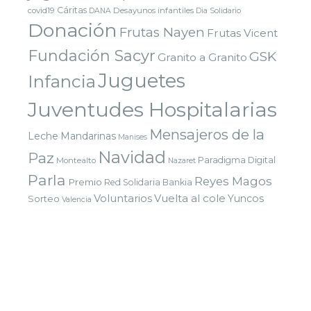
Cáritas
covid19
Desayunos infantiles
DANA
Dia Solidario
Donación
Frutas Nayen
Frutas Vicent
Fundación Sacyr
GSK
Granito a Granito
Juguetes
Infancia
Juventudes Hospitalarias
Mensajeros de la
Leche
Mandarinas
Manises
Navidad
Paz
Paradigma Digital
Montealto
Nazaret
Parla
Reyes Magos
Premio
Red Solidaria Bankia
Voluntarios
Vuelta al cole
Yuncos
Sorteo
Valencia