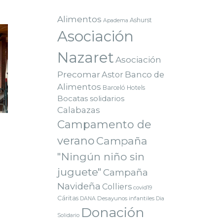
Alimentos
Ashurst
Apadema
Asociación
Nazaret
Asociación
Precomar
Astor
Banco de
Alimentos
Barceló Hotels
Bocatas solidarios
Calabazas
Campamento de
verano
Campaña
"Ningún niño sin
juguete"
Campaña
Navideña
Colliers
covid19
Cáritas
Desayunos infantiles
DANA
Dia
Donación
Solidario