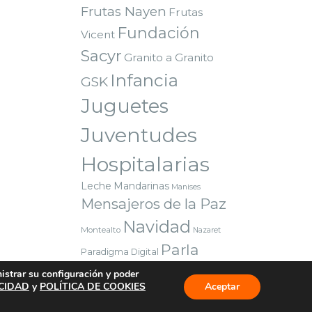
Frutas Nayen
Frutas
Fundación
Vicent
Sacyr
Granito a Granito
Infancia
GSK
Juguetes
Juventudes
Hospitalarias
Leche
Mandarinas
Manises
Mensajeros de la Paz
Navidad
Montealto
Nazaret
Parla
Paradigma Digital
Premio
Red Solidaria Bankia
nistrar su configuración y poder
Reyes Magos
Sorteo
ACIDAD
y
POLÍTICA DE COOKIES
Valencia
Aceptar
Voluntarios
Vuelta al cole