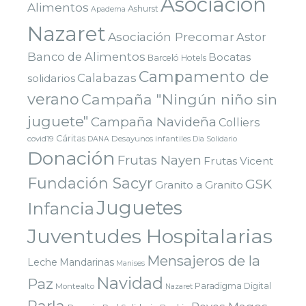
Asociación
Alimentos
Ashurst
Apadema
Nazaret
Asociación Precomar
Astor
Banco de Alimentos
Bocatas
Barceló Hotels
Campamento de
Calabazas
solidarios
verano
Campaña "Ningún niño sin
juguete"
Campaña Navideña
Colliers
Cáritas
covid19
Desayunos infantiles
DANA
Dia Solidario
Donación
Frutas Nayen
Frutas Vicent
Fundación Sacyr
GSK
Granito a Granito
Juguetes
Infancia
Juventudes Hospitalarias
Mensajeros de la
Leche
Mandarinas
Manises
Navidad
Paz
Paradigma Digital
Montealto
Nazaret
Parla