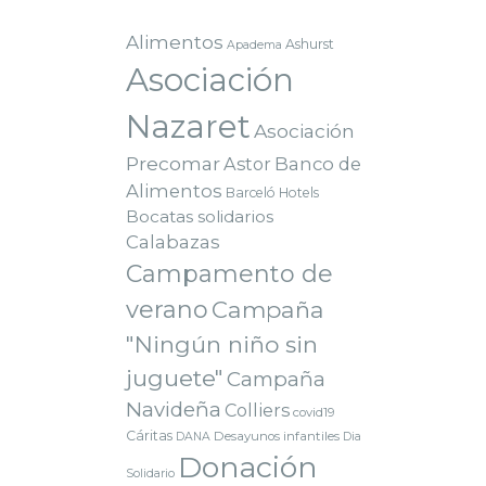
Alimentos
Ashurst
Apadema
Asociación
Nazaret
Asociación
Precomar
Astor
Banco de
Alimentos
Barceló Hotels
Bocatas solidarios
Calabazas
Campamento de
verano
Campaña
"Ningún niño sin
juguete"
Campaña
Navideña
Colliers
covid19
Cáritas
Desayunos infantiles
DANA
Dia
Donación
Solidario