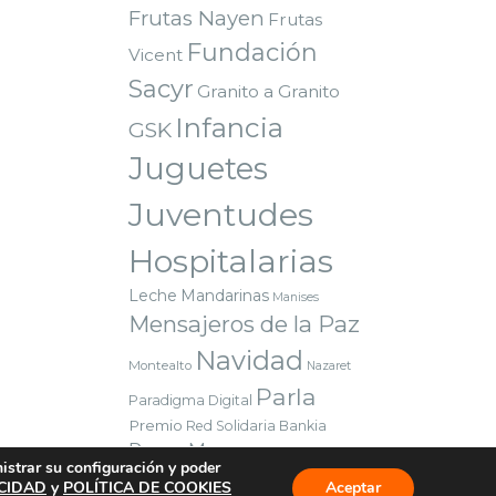
Frutas Nayen
Frutas
Fundación
Vicent
Sacyr
Granito a Granito
Infancia
GSK
Juguetes
Juventudes
Hospitalarias
Leche
Mandarinas
Manises
Mensajeros de la Paz
Navidad
Montealto
Nazaret
Parla
Paradigma Digital
Premio
Red Solidaria Bankia
Reyes Magos
Sorteo
Valencia
nistrar su configuración y poder
Voluntarios
Vuelta al cole
ACIDAD
y
POLÍTICA DE COOKIES
Aceptar