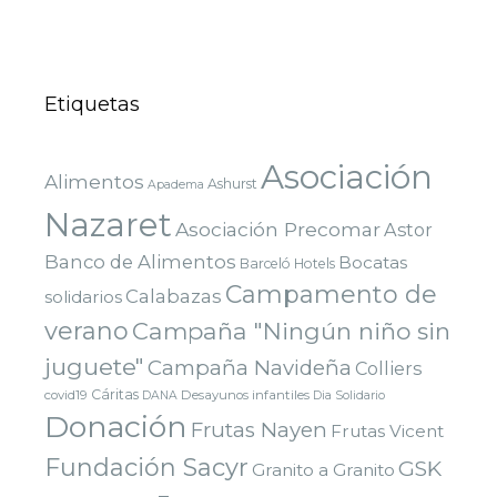
Etiquetas
Asociación
Alimentos
Ashurst
Apadema
Nazaret
Asociación Precomar
Astor
Banco de Alimentos
Bocatas
Barceló Hotels
Campamento de
Calabazas
solidarios
verano
Campaña "Ningún niño sin
juguete"
Campaña Navideña
Colliers
Cáritas
covid19
Desayunos infantiles
DANA
Dia Solidario
Donación
Frutas Nayen
Frutas Vicent
Fundación Sacyr
GSK
Granito a Granito