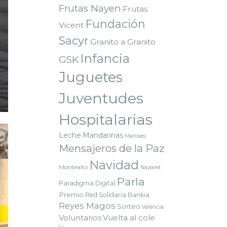
Frutas Nayen
Frutas
Fundación
Vicent
Sacyr
Granito a Granito
Infancia
GSK
Juguetes
Juventudes
Hospitalarias
Leche
Mandarinas
Manises
Mensajeros de la Paz
Navidad
Montealto
Nazaret
Parla
Paradigma Digital
Premio
Red Solidaria Bankia
Reyes Magos
Sorteo
Valencia
Voluntarios
Vuelta al cole