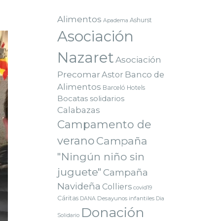
Alimentos
Ashurst
Apadema
Asociación
Nazaret
Asociación
Precomar
Astor
Banco de
Alimentos
Barceló Hotels
Bocatas solidarios
Calabazas
Campamento de
verano
Campaña
"Ningún niño sin
juguete"
Campaña
Navideña
Colliers
covid19
Cáritas
Desayunos infantiles
DANA
Dia
Donación
Solidario